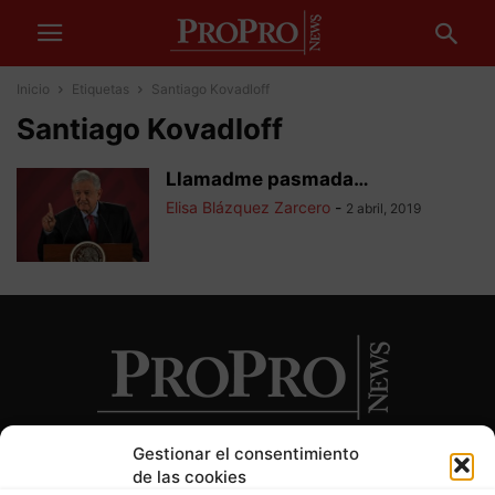
Inicio
Etiquetas
Santiago Kovadloff
Santiago Kovadloff
Llamadme pasmada…
Elisa Blázquez Zarcero
-
2 abril, 2019
Gestionar el consentimiento
de las cookies
SOBRE NOSOTROS