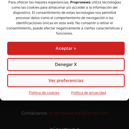
Para ofrecer las mejores experiencias,
Propronews
utiliza tecnologías
como las cookies para almacenar y/o acceder a la información del
Director:
José Mª Pagador
- Subdirectora:
Rosa Puch
dispositivo. El consentimiento de estas tecnologías nos permitirá
procesar datos como el comportamiento de navegación o las
identificaciones únicas en esta web. No consentir o retirar el
José María Pagador Otero - Wikipedia
consentimiento, puede afectar negativamente a ciertas características y
funciones.
Para preservar nuestra independencia,
PROPRONEWS
no
admite publicidad ni subvenciones o ayudas públicas o
Aceptar »
privadas. Ninguno de nuestros directivos, redactores y
colaboradores percibe remuneración alguna. Realizamos
nuestro trabajo por amor al periodismo, a la verdad y a la
Denegar X
libertad y en solidaridad con la ciudadanía.
Usted puede colaborar con nosotros divulgando nuestro
Ver preferencias
periódico, compartiendo nuestros contenidos, sugiriendo temas
y comunicándonos cualquier injusticia o asunto de interés.
Política de cookies
Política de privacidad
Gracias.
Contáctanos:
propronews.web@gmail.com