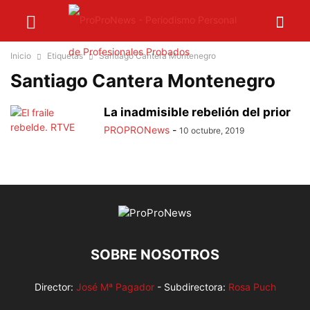
Inicio
Etiquetas
Santiago Cantera Montenegro
Santiago Cantera Montenegro
La inadmisible rebelión del prior
PROPRONews
-
10 octubre, 2019
SOBRE NOSOTROS
Director:
José Mª Pagador
- Subdirectora:
Rosa Puch