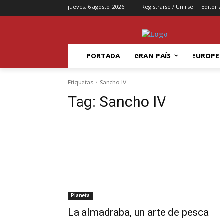
jueves, 6 agosto, 2026
Registrarse / Unirse
Editori
PORTADA
GRAN PAÍS
EUROPE
Etiquetas
Sancho IV
Tag:
Sancho IV
Planeta
La almadraba, un arte de pesca