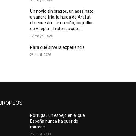
Un novio sin brazos, un asesinato
a sangre fría, la huida de Arafat,
el secuestro de un niño, los judíos
de Etiopía…, historias que...
17 mayo, 2026
Para qué sirve la experiencia
23 abril, 2026
UROPEOS
Portugal, un espejo en el que
España nunca ha querido
mirarse
25 abril, 2018