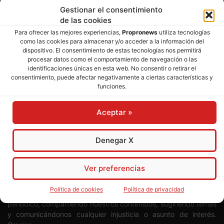
Gestionar el consentimiento
de las cookies
Para ofrecer las mejores experiencias,
Propronews
utiliza tecnologías
como las cookies para almacenar y/o acceder a la información del
dispositivo. El consentimiento de estas tecnologías nos permitirá
SOBRE NOSOTROS
procesar datos como el comportamiento de navegación o las
identificaciones únicas en esta web. No consentir o retirar el
consentimiento, puede afectar negativamente a ciertas características y
Director:
José Mª Pagador
- Subdirectora:
Rosa Puch
funciones.
José María Pagador Otero - Wikipedia
Aceptar »
Para preservar nuestra independencia,
PROPRONEWS
no
admite publicidad ni subvenciones o ayudas públicas o
Denegar X
privadas. Ninguno de nuestros directivos, redactores y
colaboradores percibe remuneración alguna. Realizamos
nuestro trabajo por amor al periodismo, a la verdad y a la
Ver preferencias
libertad y en solidaridad con la ciudadanía.
Política de cookies
Política de privacidad
Usted puede colaborar con nosotros divulgando nuestro
periódico, compartiendo nuestros contenidos, sugiriendo temas
y comunicándonos cualquier injusticia o asunto de interés.