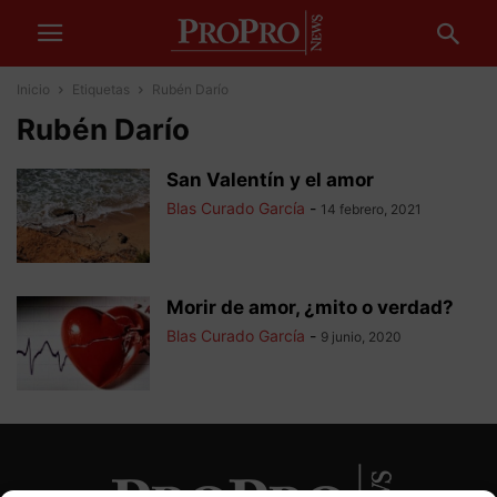
Inicio
Etiquetas
Rubén Darío
Rubén Darío
San Valentín y el amor
Blas Curado García
-
14 febrero, 2021
Morir de amor, ¿mito o verdad?
Blas Curado García
-
9 junio, 2020