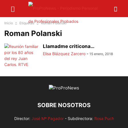
Inicio
Etiquetas
Roman Polanski
Roman Polanski
Llamadme criticona…
Elisa Blázquez Zarcero
-
15 enero, 2018
SOBRE NOSOTROS
Director:
José Mª Pagador
- Subdirectora:
Rosa Puch