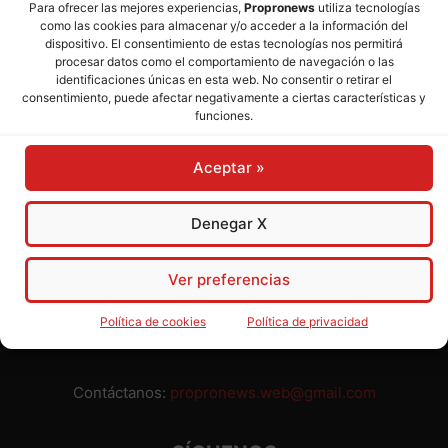
Para ofrecer las mejores experiencias,
Propronews
utiliza tecnologías
como las cookies para almacenar y/o acceder a la información del
Director:
José Mª Pagador
- Subdirectora:
Rosa Puch
dispositivo. El consentimiento de estas tecnologías nos permitirá
procesar datos como el comportamiento de navegación o las
identificaciones únicas en esta web. No consentir o retirar el
José María Pagador Otero - Wikipedia
consentimiento, puede afectar negativamente a ciertas características y
funciones.
Para preservar nuestra independencia,
PROPRONEWS
no
admite publicidad ni subvenciones o ayudas públicas o
Aceptar »
privadas. Ninguno de nuestros directivos, redactores y
colaboradores percibe remuneración alguna. Realizamos
nuestro trabajo por amor al periodismo, a la verdad y a la
Denegar X
libertad y en solidaridad con la ciudadanía.
Usted puede colaborar con nosotros divulgando nuestro
Ver preferencias
periódico, compartiendo nuestros contenidos, sugiriendo temas
y comunicándonos cualquier injusticia o asunto de interés.
Política de cookies
Política de privacidad
Gracias.
Contáctanos:
propronews.web@gmail.com