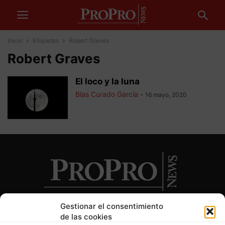
Inicio
Etiquetas
Robert Graves
Robert Graves
El loco y la luna
Blas Curado García
-
16 mayo, 2020
Gestionar el consentimiento
de las cookies
SOBRE NOSOTROS