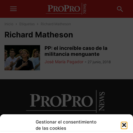
Inicio
Etiquetas
Richard Matheson
Richard Matheson
PP: el increíble caso de la
militancia menguante
José María Pagador
-
27 junio, 2018
Gestionar el consentimiento
de las cookies
SOBRE NOSOTROS