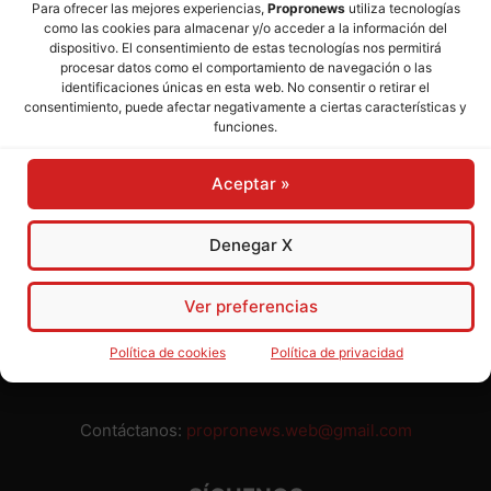
Para ofrecer las mejores experiencias,
Propronews
utiliza tecnologías
como las cookies para almacenar y/o acceder a la información del
Director:
José Mª Pagador
- Subdirectora:
Rosa Puch
dispositivo. El consentimiento de estas tecnologías nos permitirá
procesar datos como el comportamiento de navegación o las
identificaciones únicas en esta web. No consentir o retirar el
José María Pagador Otero - Wikipedia
consentimiento, puede afectar negativamente a ciertas características y
funciones.
Para preservar nuestra independencia,
PROPRONEWS
no
admite publicidad ni subvenciones o ayudas públicas o
Aceptar »
privadas. Ninguno de nuestros directivos, redactores y
colaboradores percibe remuneración alguna. Realizamos
nuestro trabajo por amor al periodismo, a la verdad y a la
Denegar X
libertad y en solidaridad con la ciudadanía.
Usted puede colaborar con nosotros divulgando nuestro
Ver preferencias
periódico, compartiendo nuestros contenidos, sugiriendo temas
y comunicándonos cualquier injusticia o asunto de interés.
Política de cookies
Política de privacidad
Gracias.
Contáctanos:
propronews.web@gmail.com