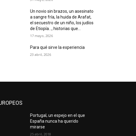
Un novio sin brazos, un asesinato
a sangre fría, la huida de Arafat,
el secuestro de un niño, los judíos
de Etiopía…, historias que...
17 mayo, 2026
Para qué sirve la experiencia
23 abril, 2026
UROPEOS
Portugal, un espejo en el que
España nunca ha querido
mirarse
25 abril, 2018