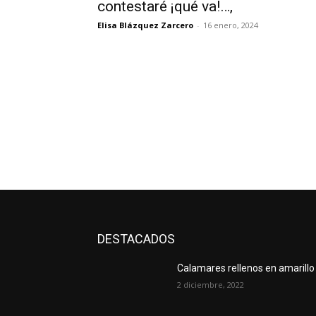
contestaré ¡qué va!…,
Elisa Blázquez Zarcero
-
16 enero, 2024
DESTACADOS
Calamares rellenos en amarillo
2 diciembre, 2022