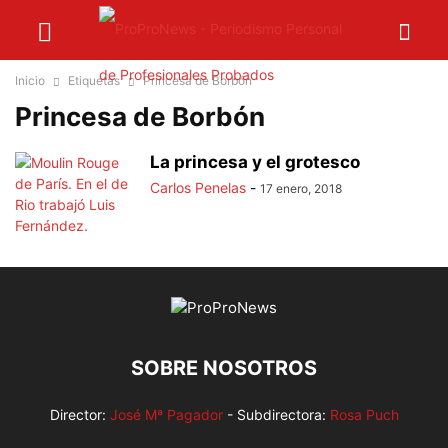
Inicio
Etiquetas
Princesa de Borbón
Princesa de Borbón
La princesa y el grotesco
Carlos Penelas
-
17 enero, 2018
SOBRE NOSOTROS
Director:
José Mª Pagador
- Subdirectora:
Rosa Puch