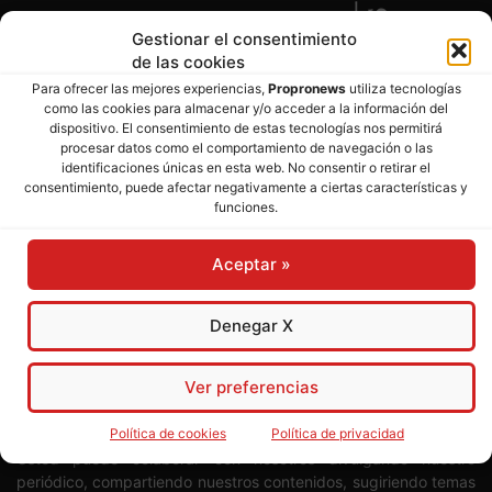
Gestionar el consentimiento
de las cookies
Para ofrecer las mejores experiencias,
Propronews
utiliza tecnologías
como las cookies para almacenar y/o acceder a la información del
dispositivo. El consentimiento de estas tecnologías nos permitirá
procesar datos como el comportamiento de navegación o las
SOBRE NOSOTROS
identificaciones únicas en esta web. No consentir o retirar el
consentimiento, puede afectar negativamente a ciertas características y
Director:
José Mª Pagador
- Subdirectora:
Rosa Puch
funciones.
José María Pagador Otero - Wikipedia
Aceptar »
Para preservar nuestra independencia,
PROPRONEWS
no
admite publicidad ni subvenciones o ayudas públicas o
Denegar X
privadas. Ninguno de nuestros directivos, redactores y
colaboradores percibe remuneración alguna. Realizamos
Ver preferencias
nuestro trabajo por amor al periodismo, a la verdad y a la
libertad y en solidaridad con la ciudadanía.
Política de cookies
Política de privacidad
Usted puede colaborar con nosotros divulgando nuestro
periódico, compartiendo nuestros contenidos, sugiriendo temas