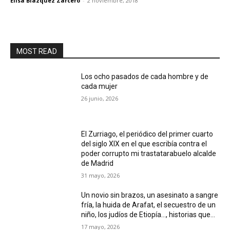
Elisa Blázquez Zarcero
-
2 noviembre, 2018
MOST READ
Los ocho pasados de cada hombre y de
cada mujer
26 junio, 2026
El Zurriago, el periódico del primer cuarto
del siglo XIX en el que escribía contra el
poder corrupto mi trastatarabuelo alcalde
de Madrid
31 mayo, 2026
Un novio sin brazos, un asesinato a sangre
fría, la huida de Arafat, el secuestro de un
niño, los judíos de Etiopía…, historias que...
17 mayo, 2026