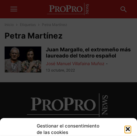
Inicio
Etiquetas
Petra Martínez
Petra Martínez
Juan Margallo, el extremeño más
laureado del teatro español
José Manuel Villafaina Muñoz
-
13 octubre, 2022
Gestionar el consentimiento
de las cookies
SOBRE NOSOTROS