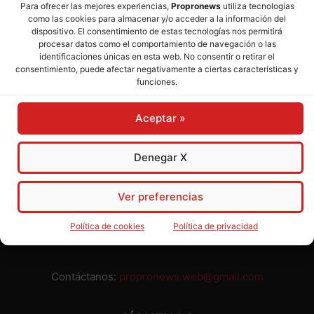
Para ofrecer las mejores experiencias,
Propronews
utiliza tecnologías
como las cookies para almacenar y/o acceder a la información del
Director:
José Mª Pagador
- Subdirectora:
Rosa Puch
dispositivo. El consentimiento de estas tecnologías nos permitirá
procesar datos como el comportamiento de navegación o las
identificaciones únicas en esta web. No consentir o retirar el
José María Pagador Otero - Wikipedia
consentimiento, puede afectar negativamente a ciertas características y
funciones.
Para preservar nuestra independencia,
PROPRONEWS
no
admite publicidad ni subvenciones o ayudas públicas o
Aceptar »
privadas. Ninguno de nuestros directivos, redactores y
colaboradores percibe remuneración alguna. Realizamos
nuestro trabajo por amor al periodismo, a la verdad y a la
Denegar X
libertad y en solidaridad con la ciudadanía.
Usted puede colaborar con nosotros divulgando nuestro
Ver preferencias
periódico, compartiendo nuestros contenidos, sugiriendo temas
y comunicándonos cualquier injusticia o asunto de interés.
Política de cookies
Política de privacidad
Gracias.
Contáctanos:
propronews.web@gmail.com