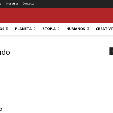
al
Nosotros
Contacto
OS
PLANETA
STOP.A
HUMANOS
CREATIVI
ndo
o