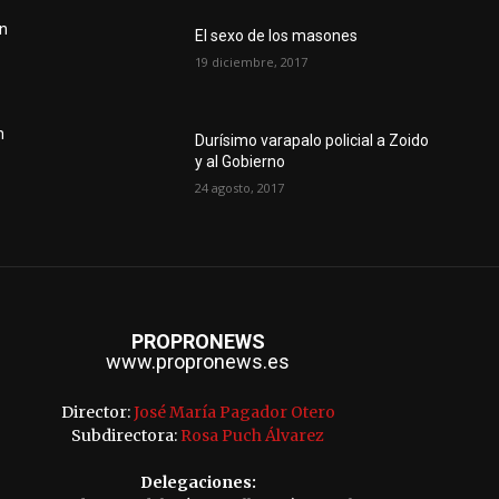
un
El sexo de los masones
19 diciembre, 2017
n
Durísimo varapalo policial a Zoido
y al Gobierno
24 agosto, 2017
PROPRONEWS
www.propronews.es
Director:
José María Pagador Otero
Subdirectora:
Rosa Puch Álvarez
Delegaciones: