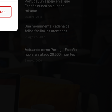
Portugal, un espejo en el que
España nunca ha querido
mirarse
ias
25 abril, 2018
Una monumental cadena de
fallos facilitó los atentados
21 agosto, 2017
Actuando como Portugal España
hubiera evitado 20.500 muertes
2 mayo, 2020