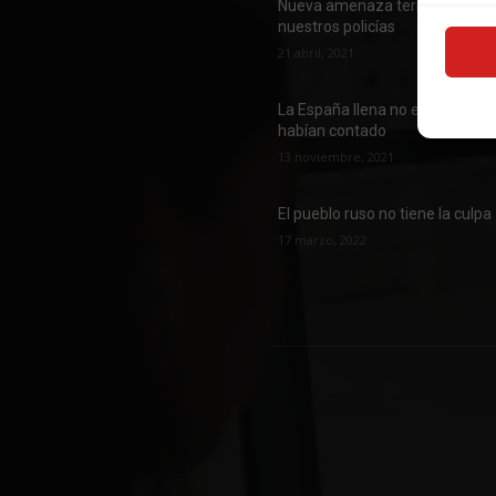
Nueva amenaza terrorista cont
nuestros policías
21 abril, 2021
La España llena no es la que te
habían contado
13 noviembre, 2021
El pueblo ruso no tiene la culpa
17 marzo, 2022