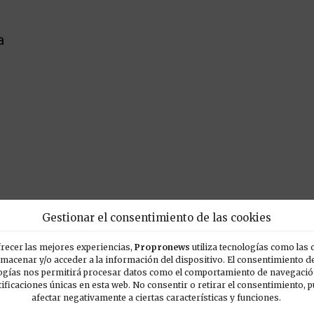
a
Gestionar el consentimiento de las cookies
recer las mejores experiencias,
Propronews
utiliza tecnologías como las 
lmacenar y/o acceder a la información del dispositivo. El consentimiento d
ogías nos permitirá procesar datos como el comportamiento de navegación
tificaciones únicas en esta web. No consentir o retirar el consentimiento, 
POPULARES
E
afectar negativamente a ciertas características y funciones.