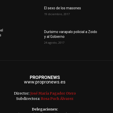
El sexo de los masones
19 diciembre, 2017
el
Durísimo varapalo policial a Zoido
s
y al Gobierno
24 agosto, 2017
PROPRONEWS
www.propronews.es
Director:
José María Pagador Otero
Subdirectora:
Rosa Puch Álvarez
Delegaciones: