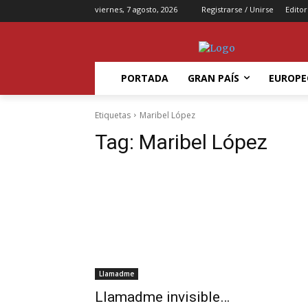
viernes, 7 agosto, 2026
Registrarse / Unirse
Editor
PORTADA
GRAN PAÍS
EUROPE
Etiquetas
Maribel López
Tag:
Maribel López
Llamadme
Llamadme invisible…