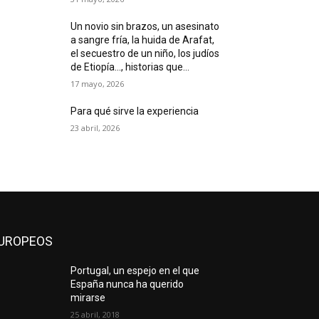
Un novio sin brazos, un asesinato
a sangre fría, la huida de Arafat,
el secuestro de un niño, los judíos
de Etiopía…, historias que...
17 mayo, 2026
Para qué sirve la experiencia
23 abril, 2026
UROPEOS
Portugal, un espejo en el que
España nunca ha querido
mirarse
25 abril, 2018