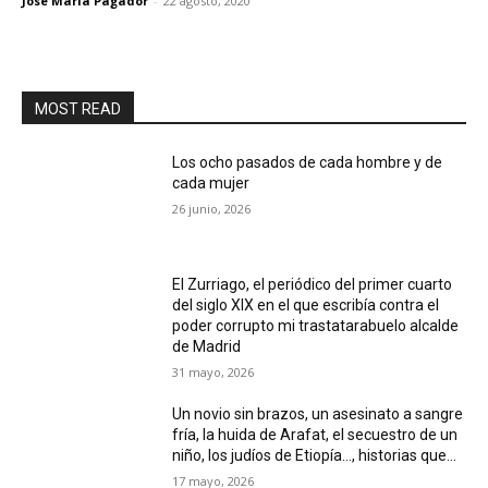
José María Pagador
-
22 agosto, 2020
MOST READ
Los ocho pasados de cada hombre y de
cada mujer
26 junio, 2026
El Zurriago, el periódico del primer cuarto
del siglo XIX en el que escribía contra el
poder corrupto mi trastatarabuelo alcalde
de Madrid
31 mayo, 2026
Un novio sin brazos, un asesinato a sangre
fría, la huida de Arafat, el secuestro de un
niño, los judíos de Etiopía…, historias que...
17 mayo, 2026