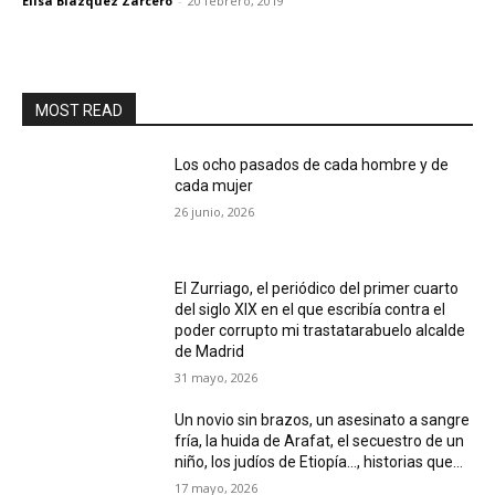
Elisa Blázquez Zarcero
-
20 febrero, 2019
MOST READ
Los ocho pasados de cada hombre y de
cada mujer
26 junio, 2026
El Zurriago, el periódico del primer cuarto
del siglo XIX en el que escribía contra el
poder corrupto mi trastatarabuelo alcalde
de Madrid
31 mayo, 2026
Un novio sin brazos, un asesinato a sangre
fría, la huida de Arafat, el secuestro de un
niño, los judíos de Etiopía…, historias que...
17 mayo, 2026