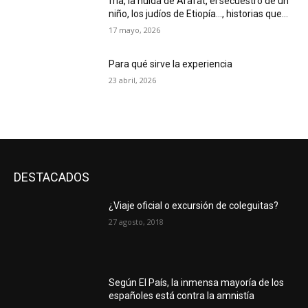
fría, la huida de Arafat, el secuestro de un
niño, los judíos de Etiopía…, historias que...
17 mayo, 2026
Para qué sirve la experiencia
23 abril, 2026
DESTACADOS
¿Viaje oficial o excursión de coleguitas?
27 agosto, 2018
Según El País, la inmensa mayoría de los
españoles está contra la amnistía