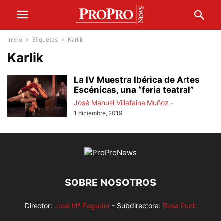
Inicio
Etiquetas
Karlik
Karlik
La IV Muestra Ibérica de Artes
Escénicas, una “feria teatral”
José Manuel Villafaina Muñoz
-
1 diciembre, 2019
SOBRE NOSOTROS
Director:
José Mª Pagador
- Subdirectora:
Rosa Puch