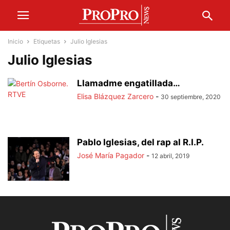
Inicio
Etiquetas
Julio Iglesias
Julio Iglesias
Llamadme engatillada…
Elisa Blázquez Zarcero
-
30 septiembre, 2020
Pablo Iglesias, del rap al R.I.P.
José María Pagador
-
12 abril, 2019