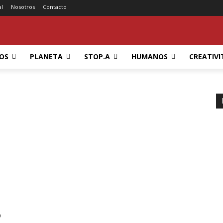
al
Nosotros
Contacto
OS
PLANETA
STOP.A
HUMANOS
CREATIVI
o