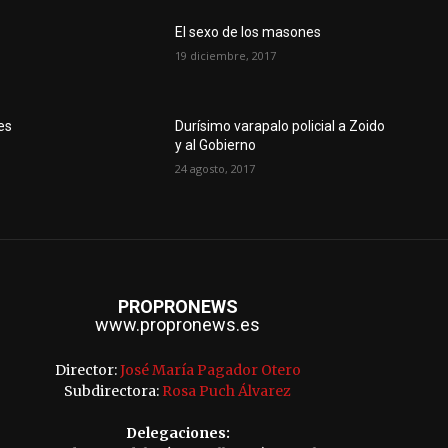
El sexo de los masones
19 diciembre, 2017
es
Durísimo varapalo policial a Zoido
y al Gobierno
24 agosto, 2017
PROPRONEWS
www.propronews.es
Director:
José María Pagador Otero
Subdirectora:
Rosa Puch Álvarez
Delegaciones: