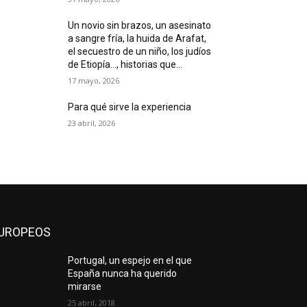
Un novio sin brazos, un asesinato
a sangre fría, la huida de Arafat,
el secuestro de un niño, los judíos
de Etiopía…, historias que...
17 mayo, 2026
Para qué sirve la experiencia
23 abril, 2026
UROPEOS
Portugal, un espejo en el que
España nunca ha querido
mirarse
25 abril, 2018