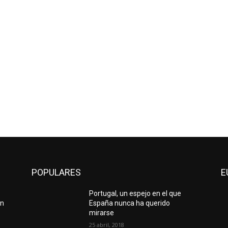
POPULARES
E
Portugal, un espejo en el que
on
España nunca ha querido
mirarse
25 abril, 2018