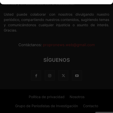
libertad y en solidaridad con la ciudadanía.
Usted puede colaborar con nosotros divulgando nuestro
periódico, compartiendo nuestros contenidos, sugiriendo temas
y comunicándonos cualquier injusticia o asunto de interés.
Gracias.
Contáctanos:
propronews.web@gmail.com
SÍGUENOS
Política de privacidad
Nosotros
Grupo de Periodistas de Investigación
Contacto