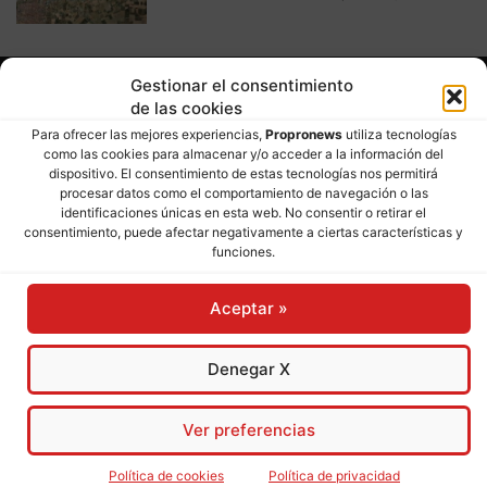
Gestionar el consentimiento
de las cookies
Para ofrecer las mejores experiencias,
Propronews
utiliza tecnologías
como las cookies para almacenar y/o acceder a la información del
dispositivo. El consentimiento de estas tecnologías nos permitirá
procesar datos como el comportamiento de navegación o las
identificaciones únicas en esta web. No consentir o retirar el
consentimiento, puede afectar negativamente a ciertas características y
SOBRE NOSOTROS
funciones.
Director:
José Mª Pagador
- Subdirectora:
Rosa Puch
Aceptar »
José María Pagador Otero - Wikipedia
Denegar X
Para preservar nuestra independencia,
PROPRONEWS
no
admite publicidad ni subvenciones o ayudas públicas o
Ver preferencias
privadas. Ninguno de nuestros directivos, redactores y
colaboradores percibe remuneración alguna. Realizamos
Política de cookies
Política de privacidad
nuestro trabajo por amor al periodismo, a la verdad y a la