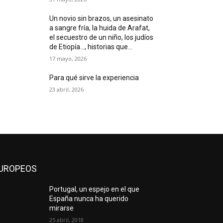
Un novio sin brazos, un asesinato
a sangre fría, la huida de Arafat,
el secuestro de un niño, los judíos
de Etiopía…, historias que...
17 mayo, 2026
Para qué sirve la experiencia
23 abril, 2026
UROPEOS
Portugal, un espejo en el que
España nunca ha querido
mirarse
25 abril, 2018