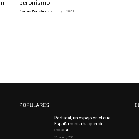
in
peronismo
Carlos Penelas
-
25 mayo, 2023
POPULARES
E
Portugal, un espejo en el que
España nunca ha querido
mirarse
25 abril, 2018