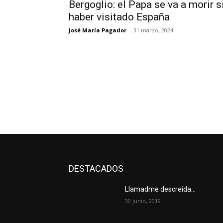
Bergoglio: el Papa se va a morir s
haber visitado España
José María Pagador
-
31 marzo, 2024
DESTACADOS
Llamadme descreída…
30 junio, 2019