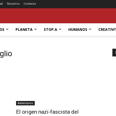
ial
Nosotros
Contacto
OS
PLANETA
STOP.A
HUMANOS
CREATIVI
glio
Americanos
El origen nazi-fascista del