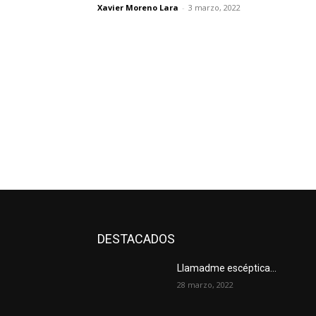
Xavier Moreno Lara
-
3 marzo, 2022
DESTACADOS
Llamadme escéptica…
28 marzo, 2022