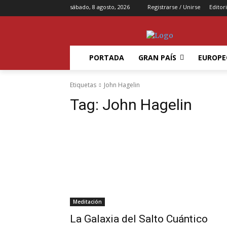
sábado, 8 agosto, 2026
Registrarse / Unirse
Editori
PORTADA
GRAN PAÍS
EUROPE
Etiquetas
John Hagelin
Tag:
John Hagelin
Meditación
La Galaxia del Salto Cuántico