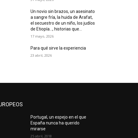
Un novio sin brazos, un asesinato
a sangre fría, la huida de Arafat,
el secuestro de un niño, los judíos
de Etiopía…, historias que...
17 mayo, 2026
Para qué sirve la experiencia
23 abril, 2026
UROPEOS
Portugal, un espejo en el que
España nunca ha querido
mirarse
25 abril, 2018