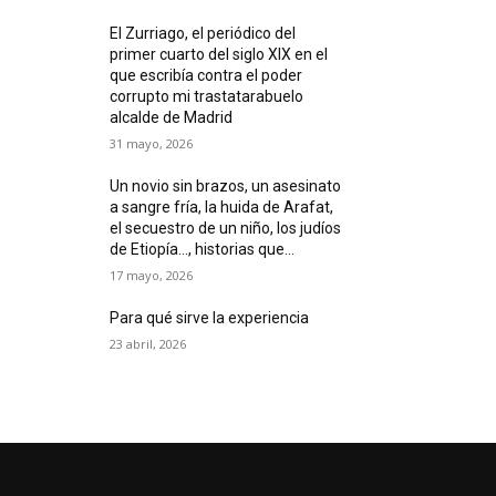
El Zurriago, el periódico del
primer cuarto del siglo XIX en el
que escribía contra el poder
corrupto mi trastatarabuelo
alcalde de Madrid
31 mayo, 2026
Un novio sin brazos, un asesinato
a sangre fría, la huida de Arafat,
el secuestro de un niño, los judíos
de Etiopía…, historias que...
17 mayo, 2026
Para qué sirve la experiencia
23 abril, 2026