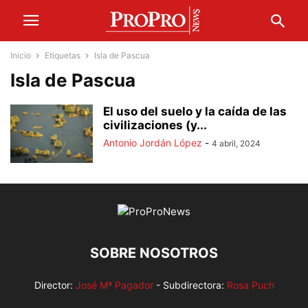
Inicio
Etiquetas
Isla de Pascua
Isla de Pascua
El uso del suelo y la caída de las
civilizaciones (y...
Antonio Jordán López
-
4 abril, 2024
SOBRE NOSOTROS
Director:
José Mª Pagador
- Subdirectora:
Rosa Puch