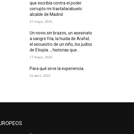
que escribía contra el poder
corrupto mi trastatarabuelo
alcalde de Madrid
31 mayo, 2026
Un novio sin brazos, un asesinato
a sangre fría, la huida de Arafat,
el secuestro de un niño, los judíos
de Etiopía…, historias que...
17 mayo, 2026
Para qué sirve la experiencia
23 abril, 2026
UROPEOS