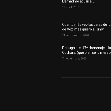
Llamadme acusica…
28 abril, 2019
Cuanto más veo las caras de lo
de Vox, más quiero al Jimy
21 septiembre, 2020
Portugalete: 17º Homenaje a l
Cuchara, (que bien se lo merec
7 noviembre, 2023