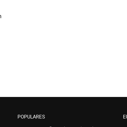
n
POPULARES
E