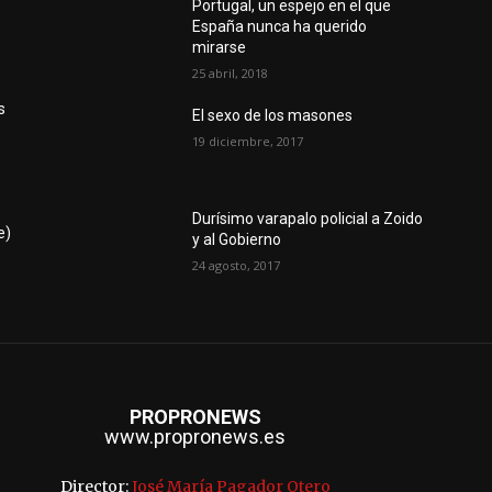
Portugal, un espejo en el que
España nunca ha querido
mirarse
25 abril, 2018
s
El sexo de los masones
19 diciembre, 2017
a
Durísimo varapalo policial a Zoido
e)
y al Gobierno
24 agosto, 2017
PROPRONEWS
www.propronews.es
Director:
José María Pagador Otero