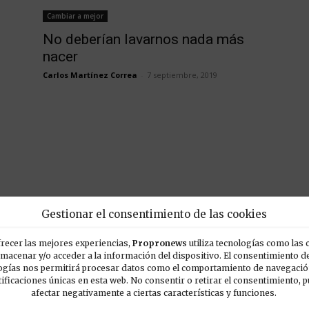
Cambiar a mejor
No deberían lavarnos nada más
nacer
Carlos Martínez Correa
-
7 septiembre, 2019
Gestionar el consentimiento de las cookies
recer las mejores experiencias,
Propronews
utiliza tecnologías como las 
lmacenar y/o acceder a la información del dispositivo. El consentimiento d
ogías nos permitirá procesar datos como el comportamiento de navegación
tificaciones únicas en esta web. No consentir o retirar el consentimiento, 
POPULARES
E
afectar negativamente a ciertas características y funciones.