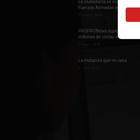
La ciudadanía se vuelca con las
Fuerzas Armadas en su día
31 mayo, 2019
PROPRONews supera los 1,2
millones de visitas en abril
7 mayo, 2018
La matanza que no cesa
11 julio, 2017