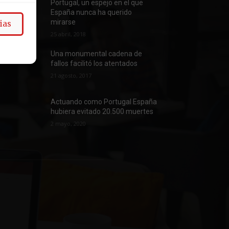
Portugal, un espejo en el que
España nunca ha querido
mirarse
ias
25 abril, 2018
Una monumental cadena de
fallos facilitó los atentados
21 agosto, 2017
Actuando como Portugal España
hubiera evitado 20.500 muertes
2 mayo, 2020