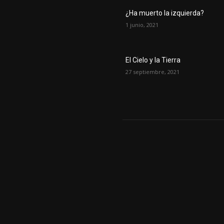
¿Ha muerto la izquierda?
1 junio, 2021
El Cielo y la Tierra
27 septiembre, 2021