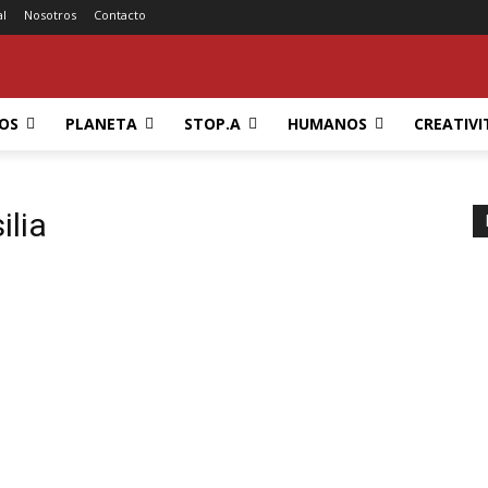
al
Nosotros
Contacto
OS
PLANETA
STOP.A
HUMANOS
CREATIVI
ilia