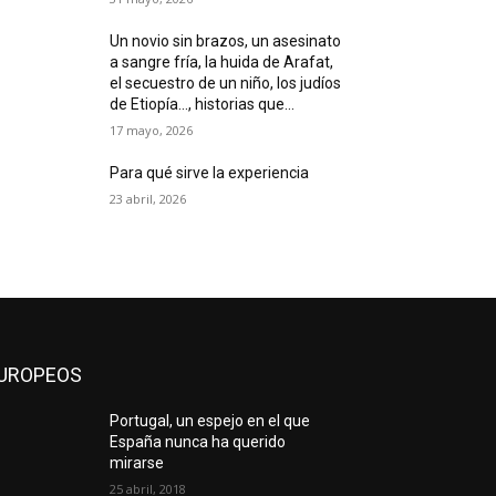
Un novio sin brazos, un asesinato
a sangre fría, la huida de Arafat,
el secuestro de un niño, los judíos
de Etiopía…, historias que...
17 mayo, 2026
Para qué sirve la experiencia
23 abril, 2026
UROPEOS
Portugal, un espejo en el que
España nunca ha querido
mirarse
25 abril, 2018