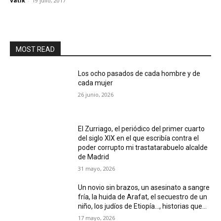
Vatik
-
19 julio, 2017
MOST READ
Los ocho pasados de cada hombre y de
cada mujer
26 junio, 2026
El Zurriago, el periódico del primer cuarto
del siglo XIX en el que escribía contra el
poder corrupto mi trastatarabuelo alcalde
de Madrid
31 mayo, 2026
Un novio sin brazos, un asesinato a sangre
fría, la huida de Arafat, el secuestro de un
niño, los judíos de Etiopía…, historias que...
17 mayo, 2026