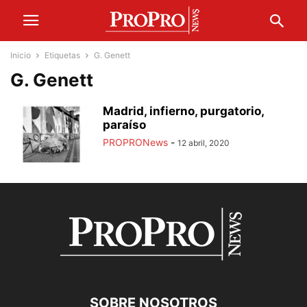
Inicio
Etiquetas
G. Genett
G. Genett
Madrid, infierno, purgatorio,
paraíso
PROPRONews
-
12 abril, 2020
SOBRE NOSOTROS