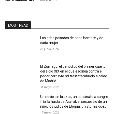
Xavier Moreno Lara
-
7 febrero, 2021
MOST READ
Los ocho pasados de cada hombre y de
cada mujer
26 junio, 2026
El Zurriago, el periódico del primer cuarto
del siglo XIX en el que escribía contra el
poder corrupto mi trastatarabuelo alcalde
de Madrid
31 mayo, 2026
Un novio sin brazos, un asesinato a sangre
fría, la huida de Arafat, el secuestro de un
niño, los judíos de Etiopía…, historias que...
17 mayo, 2026