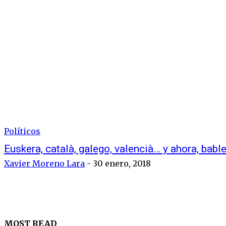
Políticos
Euskera, català, galego, valencià… y ahora, babl
Xavier Moreno Lara
-
30 enero, 2018
MOST READ