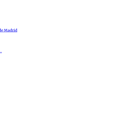
 de Madrid
..