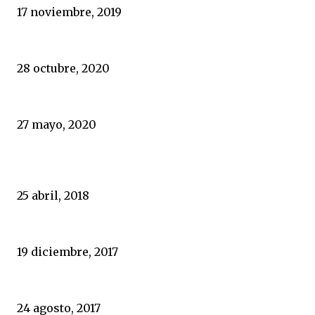
17 noviembre, 2019
Alta tasa de suicidios en la Guardia Civil, según denuncia un
28 octubre, 2020
Eugenio Muñoz Gallardo, el arte y la coherencia como forma 
27 mayo, 2020
POPULARES
Portugal, un espejo en el que España nunca ha querido mirar
25 abril, 2018
El sexo de los masones
19 diciembre, 2017
Durísimo varapalo policial a Zoido y al Gobierno
24 agosto, 2017