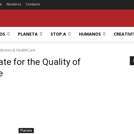
al
Nosotros
Contacto
OS
PLANETA
STOP.A
HUMANOS
CREATIVI
edicines & HealthCare
te for the Quality of
e
Planeta