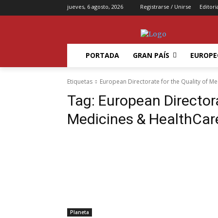
jueves, 6 agosto, 2026
Registrarse / Unirse
Editori
PORTADA
GRAN PAÍS
EUROPE
Etiquetas
European Directorate for the Quality of M
Tag:
European Directora
Medicines & HealthCar
Planeta