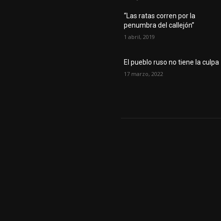
“Las ratas corren por la
penumbra del callejón”
1 abril, 2019
El pueblo ruso no tiene la culpa
17 marzo, 2022