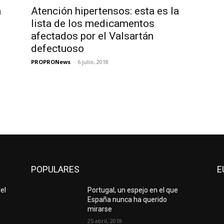
a
Atención hipertensos: esta es la
lista de los medicamentos
afectados por el Valsartán
defectuoso
PROPRONews
-
6 julio, 2018
POPULARES
E
del
Portugal, un espejo en el que
e
España nunca ha querido
mirarse
25 abril, 2018