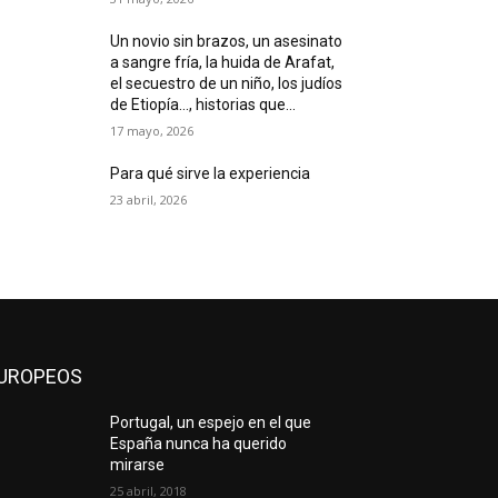
Un novio sin brazos, un asesinato
a sangre fría, la huida de Arafat,
el secuestro de un niño, los judíos
de Etiopía…, historias que...
17 mayo, 2026
Para qué sirve la experiencia
23 abril, 2026
UROPEOS
Portugal, un espejo en el que
España nunca ha querido
mirarse
25 abril, 2018