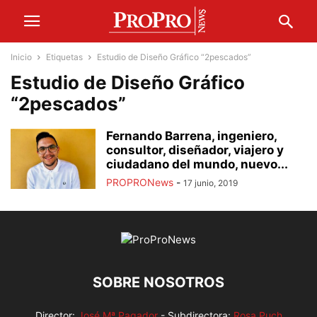
Inicio
Etiquetas
Estudio de Diseño Gráfico “2pescados”
Estudio de Diseño Gráfico
“2pescados”
Fernando Barrena, ingeniero,
consultor, diseñador, viajero y
ciudadano del mundo, nuevo...
PROPRONews
-
17 junio, 2019
SOBRE NOSOTROS
Director:
José Mª Pagador
- Subdirectora:
Rosa Puch