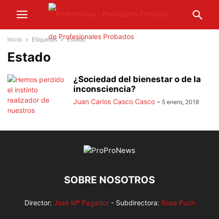
Inicio
Etiquetas
Estado
Estado
¿Sociedad del bienestar o de la
inconsciencia?
Juan Carlos Casco Casco
-
5 enero, 2018
SOBRE NOSOTROS
Director:
José Mª Pagador
- Subdirectora:
Rosa Puch