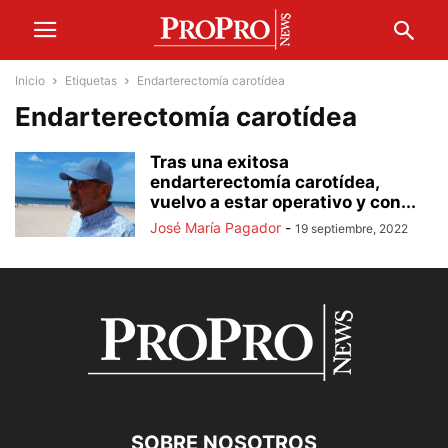
Inicio
Etiquetas
Endarterectomía carotídea
Endarterectomía carotídea
Tras una exitosa
endarterectomía carotídea,
vuelvo a estar operativo y con...
José María Pagador
-
19 septiembre, 2022
SOBRE NOSOTROS