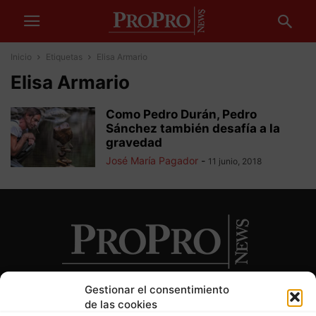
Inicio
Etiquetas
Elisa Armario
Elisa Armario
Como Pedro Durán, Pedro
Sánchez también desafía a la
gravedad
José María Pagador
-
11 junio, 2018
Gestionar el consentimiento
de las cookies
SOBRE NOSOTROS