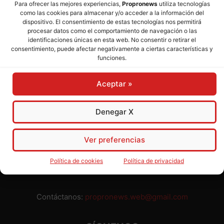
Para ofrecer las mejores experiencias,
Propronews
utiliza tecnologías
como las cookies para almacenar y/o acceder a la información del
Director:
José Mª Pagador
- Subdirectora:
Rosa Puch
dispositivo. El consentimiento de estas tecnologías nos permitirá
procesar datos como el comportamiento de navegación o las
identificaciones únicas en esta web. No consentir o retirar el
José María Pagador Otero - Wikipedia
consentimiento, puede afectar negativamente a ciertas características y
funciones.
Para preservar nuestra independencia,
PROPRONEWS
no
admite publicidad ni subvenciones o ayudas públicas o
Aceptar »
privadas. Ninguno de nuestros directivos, redactores y
colaboradores percibe remuneración alguna. Realizamos
nuestro trabajo por amor al periodismo, a la verdad y a la
Denegar X
libertad y en solidaridad con la ciudadanía.
Usted puede colaborar con nosotros divulgando nuestro
Ver preferencias
periódico, compartiendo nuestros contenidos, sugiriendo temas
y comunicándonos cualquier injusticia o asunto de interés.
Política de cookies
Política de privacidad
Gracias.
Contáctanos:
propronews.web@gmail.com