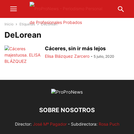
Inicio
Etiquetas
DeLorean
DeLorean
Cáceres, sin ir más lejos
Elisa Blázquez Zarcero
-
5 julio, 2020
SOBRE NOSOTROS
Director:
José Mª Pagador
- Subdirectora:
Rosa Puch