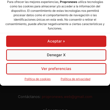
Para ofrecer las mejores experiencias,
Propronews
utiliza tecnologías
como las cookies para almacenar y/o acceder a la información del
Director:
José Mª Pagador
- Subdirectora:
Rosa Puch
dispositivo. El consentimiento de estas tecnologías nos permitirá
procesar datos como el comportamiento de navegación o las
identificaciones únicas en esta web. No consentir o retirar el
José María Pagador Otero - Wikipedia
consentimiento, puede afectar negativamente a ciertas características y
funciones.
Para preservar nuestra independencia,
PROPRONEWS
no
admite publicidad ni subvenciones o ayudas públicas o
Aceptar »
privadas. Ninguno de nuestros directivos, redactores y
colaboradores percibe remuneración alguna. Realizamos
nuestro trabajo por amor al periodismo, a la verdad y a la
Denegar X
libertad y en solidaridad con la ciudadanía.
Usted puede colaborar con nosotros divulgando nuestro
Ver preferencias
periódico, compartiendo nuestros contenidos, sugiriendo temas
y comunicándonos cualquier injusticia o asunto de interés.
Política de cookies
Política de privacidad
Gracias.
Contáctanos:
propronews.web@gmail.com