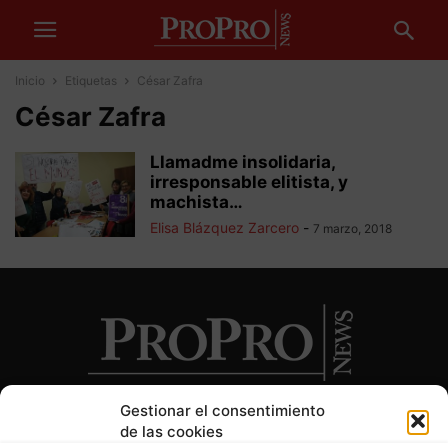
Inicio
Etiquetas
César Zafra
César Zafra
Llamadme insolidaria,
irresponsable elitista, y
machista…
Elisa Blázquez Zarcero
-
7 marzo, 2018
Gestionar el consentimiento
de las cookies
SOBRE NOSOTROS