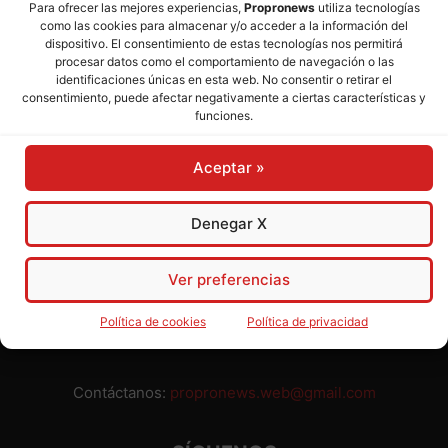
Para ofrecer las mejores experiencias,
Propronews
utiliza tecnologías
como las cookies para almacenar y/o acceder a la información del
Director:
José Mª Pagador
- Subdirectora:
Rosa Puch
dispositivo. El consentimiento de estas tecnologías nos permitirá
procesar datos como el comportamiento de navegación o las
identificaciones únicas en esta web. No consentir o retirar el
José María Pagador Otero - Wikipedia
consentimiento, puede afectar negativamente a ciertas características y
funciones.
Para preservar nuestra independencia,
PROPRONEWS
no
admite publicidad ni subvenciones o ayudas públicas o
Aceptar »
privadas. Ninguno de nuestros directivos, redactores y
colaboradores percibe remuneración alguna. Realizamos
nuestro trabajo por amor al periodismo, a la verdad y a la
Denegar X
libertad y en solidaridad con la ciudadanía.
Usted puede colaborar con nosotros divulgando nuestro
Ver preferencias
periódico, compartiendo nuestros contenidos, sugiriendo temas
y comunicándonos cualquier injusticia o asunto de interés.
Política de cookies
Política de privacidad
Gracias.
Contáctanos:
propronews.web@gmail.com