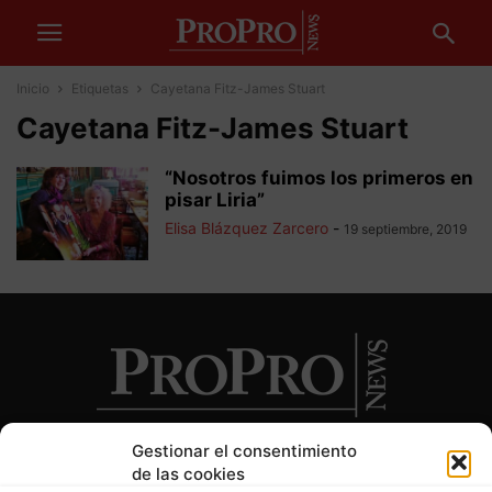
Inicio
Etiquetas
Cayetana Fitz-James Stuart
Cayetana Fitz-James Stuart
“Nosotros fuimos los primeros en
pisar Liria”
Elisa Blázquez Zarcero
-
19 septiembre, 2019
Gestionar el consentimiento
de las cookies
SOBRE NOSOTROS