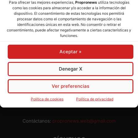
Para ofrecer las mejores experiencias,
Propronews
utiliza tecnologías
como las cookies para almacenar y/o acceder a la información del
Director:
José Mª Pagador
- Subdirectora:
Rosa Puch
dispositivo. El consentimiento de estas tecnologías nos permitirá
procesar datos como el comportamiento de navegación o las
identificaciones únicas en esta web. No consentir o retirar el
José María Pagador Otero - Wikipedia
consentimiento, puede afectar negativamente a ciertas características y
funciones.
Para preservar nuestra independencia,
PROPRONEWS
no
admite publicidad ni subvenciones o ayudas públicas o
Aceptar »
privadas. Ninguno de nuestros directivos, redactores y
colaboradores percibe remuneración alguna. Realizamos
nuestro trabajo por amor al periodismo, a la verdad y a la
Denegar X
libertad y en solidaridad con la ciudadanía.
Usted puede colaborar con nosotros divulgando nuestro
Ver preferencias
periódico, compartiendo nuestros contenidos, sugiriendo temas
y comunicándonos cualquier injusticia o asunto de interés.
Política de cookies
Política de privacidad
Gracias.
Contáctanos:
propronews.web@gmail.com