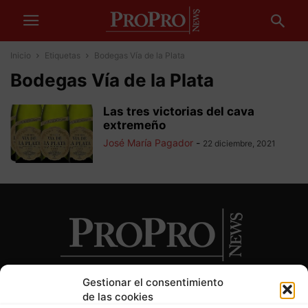
Inicio
Etiquetas
Bodegas Vía de la Plata
Bodegas Vía de la Plata
Las tres victorias del cava
extremeño
José María Pagador
-
22 diciembre, 2021
Gestionar el consentimiento
de las cookies
SOBRE NOSOTROS