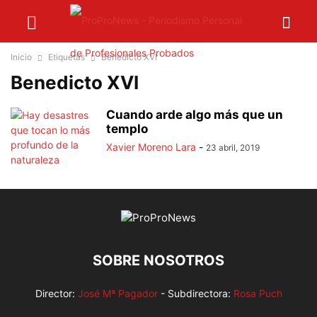
Inicio
Etiquetas
Benedicto XVI
Benedicto XVI
Cuando arde algo más que un
templo
Xavier Moreno Lara
-
23 abril, 2019
SOBRE NOSOTROS
Director:
José Mª Pagador
- Subdirectora:
Rosa Puch