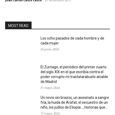
Juan Carlos Casco Casco
-
27 diciembre, 2017
MOST READ
Los ocho pasados de cada hombre y de
cada mujer
26 junio, 2026
El Zurriago, el periódico del primer cuarto
del siglo XIX en el que escribía contra el
poder corrupto mi trastatarabuelo alcalde
de Madrid
31 mayo, 2026
Un novio sin brazos, un asesinato a sangre
fría, la huida de Arafat, el secuestro de un
niño, los judíos de Etiopía…, historias que...
17 mayo, 2026