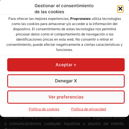
Gestionar el consentimiento
de las cookies
Para ofrecer las mejores experiencias,
Propronews
utiliza tecnologías
como las cookies para almacenar y/o acceder a la información del
dispositivo. El consentimiento de estas tecnologías nos permitirá
SOBRE NOSOTROS
procesar datos como el comportamiento de navegación o las
identificaciones únicas en esta web. No consentir o retirar el
consentimiento, puede afectar negativamente a ciertas características y
Director:
José Mª Pagador
- Subdirectora:
Rosa Puch
funciones.
José María Pagador Otero - Wikipedia
Aceptar »
Para preservar nuestra independencia,
PROPRONEWS
no
admite publicidad ni subvenciones o ayudas públicas o
Denegar X
privadas. Ninguno de nuestros directivos, redactores y
colaboradores percibe remuneración alguna. Realizamos
nuestro trabajo por amor al periodismo, a la verdad y a la
Ver preferencias
libertad y en solidaridad con la ciudadanía.
Política de cookies
Política de privacidad
Usted puede colaborar con nosotros divulgando nuestro
periódico, compartiendo nuestros contenidos, sugiriendo temas
y comunicándonos cualquier injusticia o asunto de interés.