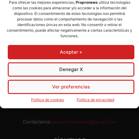
Para ofrecer las mejores experiencias,
Propronews
utiliza tecnologías
como las cookies para almacenar y/o acceder a la información del
Director:
José Mª Pagador
- Subdirectora:
Rosa Puch
dispositivo. El consentimiento de estas tecnologías nos permitirá
procesar datos como el comportamiento de navegación o las
identificaciones únicas en esta web. No consentir o retirar el
José María Pagador Otero - Wikipedia
consentimiento, puede afectar negativamente a ciertas características y
funciones.
Para preservar nuestra independencia,
PROPRONEWS
no
admite publicidad ni subvenciones o ayudas públicas o
Aceptar »
privadas. Ninguno de nuestros directivos, redactores y
colaboradores percibe remuneración alguna. Realizamos
nuestro trabajo por amor al periodismo, a la verdad y a la
Denegar X
libertad y en solidaridad con la ciudadanía.
Usted puede colaborar con nosotros divulgando nuestro
Ver preferencias
periódico, compartiendo nuestros contenidos, sugiriendo temas
y comunicándonos cualquier injusticia o asunto de interés.
Política de cookies
Política de privacidad
Gracias.
Contáctanos:
propronews.web@gmail.com