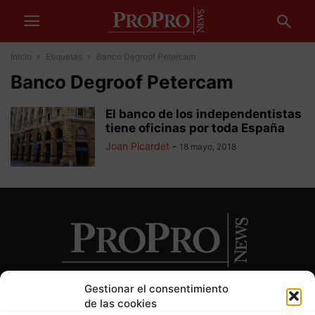
Inicio
Etiquetas
Banco Degroof Petercam
Banco Degroof Petercam
El banco de los independentistas
tiene oficinas por toda España
Joan Picardet
-
18 mayo, 2018
Gestionar el consentimiento
de las cookies
SOBRE NOSOTROS