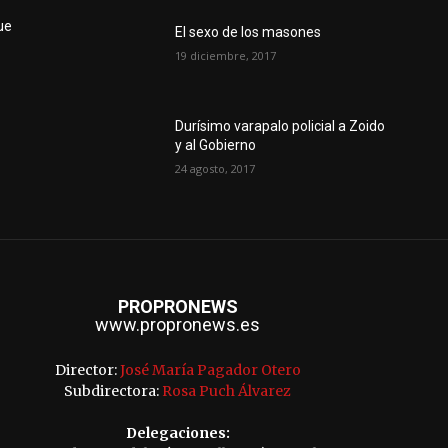
ue
El sexo de los masones
19 diciembre, 2017
Durísimo varapalo policial a Zoido
y al Gobierno
24 agosto, 2017
PROPRONEWS
www.propronews.es
Director:
José María Pagador Otero
Subdirectora:
Rosa Puch Álvarez
Delegaciones: