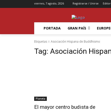
viernes, 7 agosto, 2026
Registrarse / Unirse
Editor
PORTADA
GRAN PAÍS
EUROPE
Etiquetas
Asociación Hispana de Buddhismo
Tag:
Asociación Hispa
Planeta
El mayor centro budista de