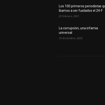
Los 100 primeros periodistas q
íbamos a ser fusilados el 24-F
23 febrero, 2021
La corrupción, una infamia
universal
13 diciembre, 2023