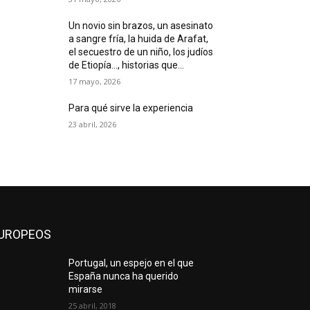
Un novio sin brazos, un asesinato
a sangre fría, la huida de Arafat,
el secuestro de un niño, los judíos
de Etiopía…, historias que...
17 mayo, 2026
Para qué sirve la experiencia
23 abril, 2026
UROPEOS
Portugal, un espejo en el que
España nunca ha querido
mirarse
25 abril, 2018