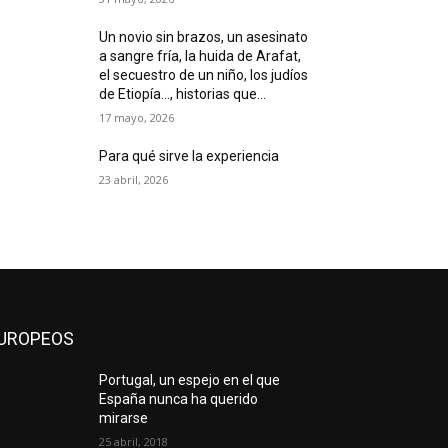
Un novio sin brazos, un asesinato
a sangre fría, la huida de Arafat,
el secuestro de un niño, los judíos
de Etiopía…, historias que...
17 mayo, 2026
Para qué sirve la experiencia
23 abril, 2026
UROPEOS
Portugal, un espejo en el que
España nunca ha querido
mirarse
25 abril, 2018