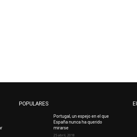
POPULARES
E
Portugal, un espejo en el que
España nunca ha querido
ar
mirarse
25 abril, 2018