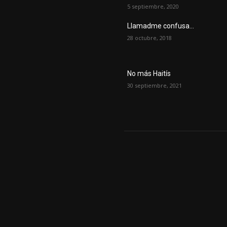
5 septiembre, 2020
Llamadme confusa…
28 octubre, 2018
No más Haitís
30 septiembre, 2021