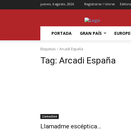
jueves, 6 agosto, 2026
Registrarse / Unirse
Editori
PORTADA
GRAN PAÍS
EUROPE
Etiquetas
Arcadi España
Tag:
Arcadi España
Llamadme
Llamadme escéptica…