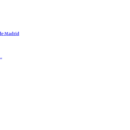
 de Madrid
..