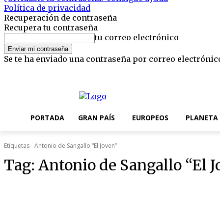
Política de privacidad
Recuperación de contraseña
Recupera tu contraseña
tu correo electrónico
Se te ha enviado una contraseña por correo electrónic
viernes, 7 agosto, 2026
Registrarse / Unirse
Editorial
Nosotros
PORTADA
GRAN PAÍS
EUROPEOS
PLANETA
Etiquetas
Antonio de Sangallo “El Joven”
Tag:
Antonio de Sangallo “El J