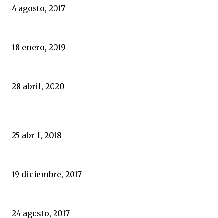
4 agosto, 2017
Follar, no sé, Pablo, pero joder, jodes divinamente
18 enero, 2019
El “Amargo” del Teatro Español de Madrid, un éxito frustrado
28 abril, 2020
POPULARES
Portugal, un espejo en el que España nunca ha querido mirar
25 abril, 2018
El sexo de los masones
19 diciembre, 2017
Durísimo varapalo policial a Zoido y al Gobierno
24 agosto, 2017